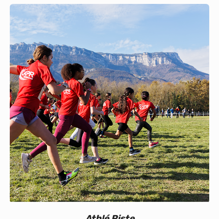
Calendrier
Bénévoles
Nos événements
Vie du club
Partenaires
Athlé Piste