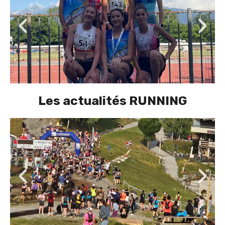
‹
›
Les actualités RUNNING
‹
›