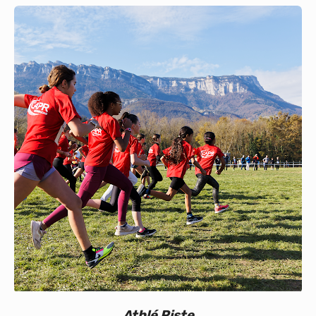
Calendrier
Bénévoles
Nos événements
Vie du club
Partenaires
Athlé Piste