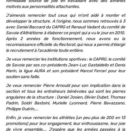
formidable source de joie en travaillant avec des athlètes
motivés aux personnalités attachantes.
J'aimerais remercier tout ceux qui m'ont aidé à monter et
développer la structure. A l'origine, nous sommes retrouvés à 3
avec Daniel Baccard du CAPRG et Renaud Vadant du comité de
Savoie d'Athlétisme à élaborer ce projet qui a vu le jour en 2010.
Après 2 années de fonctionnement, nous avons eu la
reconnaissance officielle du Rectorat, qui nous a permis d'élargir
le recrutement à l'académie toute entière.
Je veux remercier les institutions sportives : le CAPRG, le comité
de Savoie par ses co-présidents Jean-Luc Gastaldello et Denis
Marin, la ligue AURA et son président Marcel Ferrari pour leur
soutien sans faille.
Je veux remercier Pierre Arnould pour son implication dans la
section et tous les entraîneurs bénévoles qui sont les pierres
angulaires de la structure : Daniel Josien, Olivier Dubet, Thomas
Padrin, Soidri Bastoini, Murielle Lyonnard, Pierre Bavazzano,
Philippe Guérin,...
Enfin, je veux remercier les athlètes (un peu plus de 200 en 13
promotions) pour leur engagement, leur enthousiasme, leur joie
de vivre ensemble,... J'espère que les années passées à la