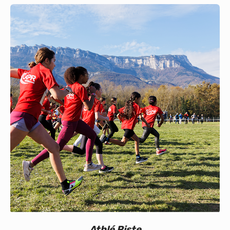
Calendrier
Bénévoles
Nos événements
Vie du club
Partenaires
Athlé Piste