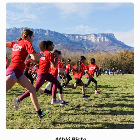
Calendrier
Bénévoles
Nos événements
Vie du club
Partenaires
Athlé Piste