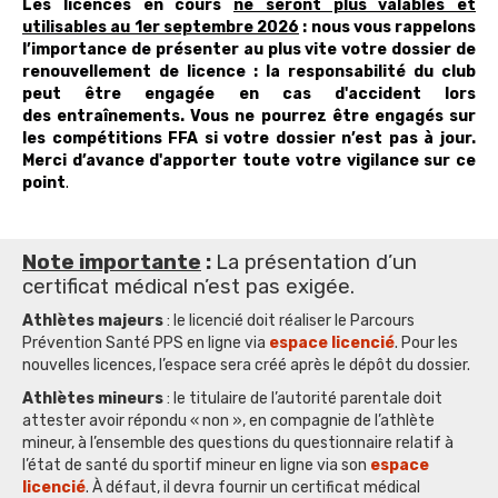
Les licences en cours
ne seront plus valables et
utilisables au 1er septembre 2026
: nous vous rappelons
l’importance de présenter au plus vite votre dossier de
renouvellement de licence : la responsabilité du club
peut être engagée en cas d'accident lors
des entraînements. Vous ne pourrez être engagés sur
les compétitions FFA si votre dossier n’est pas à jour.
Merci d’avance d'apporter toute votre vigilance sur ce
point
.
Note importante
:
La présentation d’un
certificat médical n’est pas exigée.
Athlètes majeurs
: le licencié doit réaliser le Parcours
Prévention Santé PPS en ligne via
espace licencié
. Pour les
nouvelles licences, l’espace sera créé après le dépôt du dossier.
Athlètes mineurs
: le titulaire de l’autorité parentale doit
attester avoir répondu « non », en compagnie de l’athlète
mineur, à l’ensemble des questions du questionnaire relatif à
l’état de santé du sportif mineur en ligne via son
espace
licencié
. À défaut, il devra fournir un certificat médical