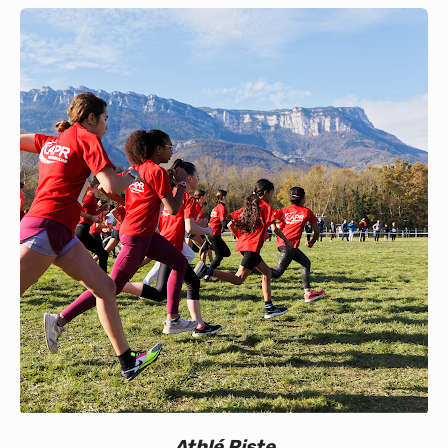
Calendrier
Bénévoles
Nos événements
Vie du club
Partenaires
Athlé Piste