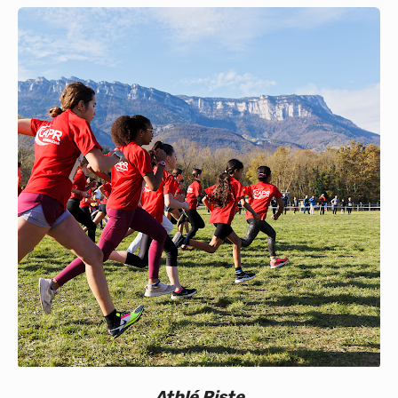
Calendrier
Bénévoles
Nos événements
Vie du club
Partenaires
Athlé Piste