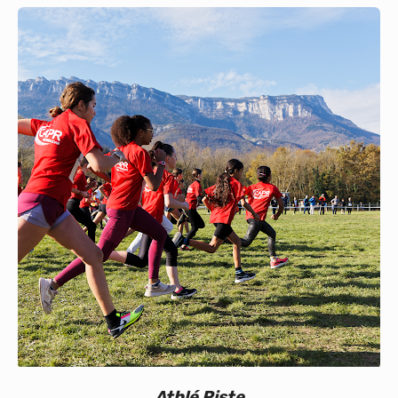
Calendrier
Bénévoles
Nos événements
Vie du club
Partenaires
Athlé Piste