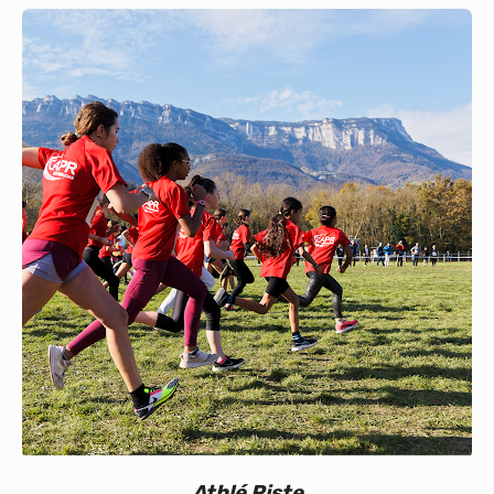
Calendrier
Bénévoles
Nos événements
Vie du club
Partenaires
Athlé Piste