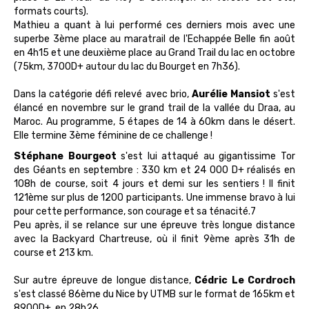
formats courts).
Mathieu a quant à lui performé ces derniers mois avec une
superbe 3ème place au maratrail de l'Echappée Belle fin août
en 4h15 et une deuxième place au Grand Trail du lac en octobre
(75km, 3700D+ autour du lac du Bourget en 7h36).
Dans la catégorie défi relevé avec brio,
Aurélie Mansiot
s'est
élancé en novembre sur le grand trail de la vallée du Draa, au
Maroc. Au programme, 5 étapes de 14 à 60km dans le désert.
Elle termine 3ème féminine de ce challenge !
Stéphane Bourgeot
s'est lui attaqué au gigantissime Tor
des Géants en septembre : 330 km et 24 000 D+ réalisés en
108h de course, soit 4 jours et demi sur les sentiers ! Il finit
121ème sur plus de 1200 participants. Une immense bravo à lui
pour cette performance, son courage et sa ténacité.7
Peu après, il se relance sur une épreuve très longue distance
avec la Backyard Chartreuse, où il finit 9ème après 31h de
course et 213 km.
Sur autre épreuve de longue distance,
Cédric Le Cordroch
s'est classé 86ème du Nice by UTMB sur le format de 165km et
8900D+, en 28h26.