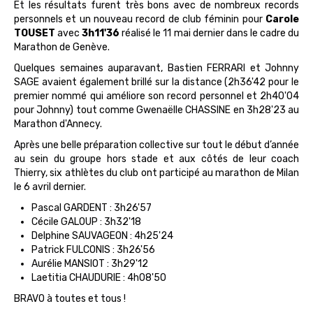
Et les résultats furent très bons avec de nombreux records
personnels et un nouveau record de club féminin pour
Carole
TOUSET
avec
3h11'36
réalisé le 11 mai dernier dans le cadre du
Marathon de Genève.
Quelques semaines auparavant, Bastien FERRARI et Johnny
SAGE avaient également brillé sur la distance (2h36'42 pour le
premier nommé qui améliore son record personnel et 2h40'04
pour Johnny) tout comme Gwenaëlle CHASSINE en 3h28'23 au
Marathon d'Annecy.
Après une belle préparation collective sur tout le début d’année
au sein du groupe hors stade et aux côtés de leur coach
Thierry, six athlètes du club ont participé au marathon de Milan
le 6 avril dernier.
Pascal GARDENT : 3h26'57
Cécile GALOUP : 3h32'18
Delphine SAUVAGEON : 4h25'24
Patrick FULCONIS : 3h26'56
Aurélie MANSIOT : 3h29'12
Laetitia CHAUDURIE : 4h08'50
BRAVO à toutes et tous !