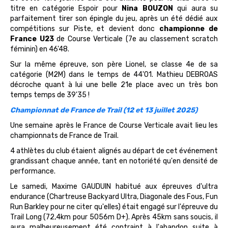
titre en catégorie Espoir pour
Nina BOUZON
qui aura su
parfaitement tirer son épingle du jeu, après un été dédié aux
compétitions sur Piste, et devient donc
championne de
France U23
de Course Verticale (7e au classement scratch
féminin) en 46'48.
Sur la même épreuve, son père Lionel, se classe 4e de sa
catégorie (M2M) dans le temps de 44'01. Mathieu DEBROAS
décroche quant à lui une belle 21e place avec un très bon
temps temps de 39'35 !
Championnat de France de Trail (12 et 13 juillet 2025)
Une semaine après le France de Course Verticale avait lieu les
championnats de France de Trail.
4 athlètes du club étaient alignés au départ de cet événement
grandissant chaque année, tant en notoriété qu'en densité de
performance.
Le samedi, Maxime GAUDUIN habitué aux épreuves d'ultra
endurance (Chartreuse Backyard Ultra, Diagonale des Fous, Fun
Run Barkley pour ne citer qu'elles) était engagé sur l'épreuve du
Trail Long (72,4km pour 5056m D+). Après 45km sans soucis, il
aura malheureusement été contraint à l'abandon suite à